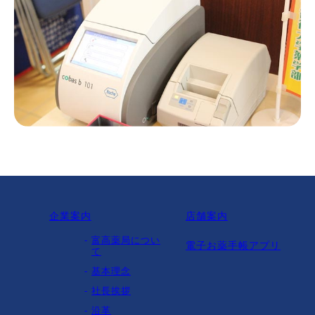
企業案内
店舗案内
富高薬局につい
電子お薬手帳アプリ
て
基本理念
社長挨拶
沿革